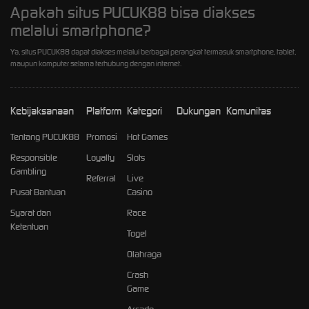
Apakah situs PUCUK88 bisa diakses
melalui smartphone?
Ya, situs PUCUK88 dapat diakses melalui berbagai perangkat termasuk smartphone, tablet,
maupun komputer selama terhubung dengan internet.
Kebijaksanaan
Platform
Kategori
Dukungan
Komunitas
Tentang PUCUK88
Promosi
Hot Games
Responsible
Loyalty
Slots
Gambling
Referral
Live
Pusat Bantuan
Casino
Syarat dan
Race
Ketentuan
Togel
Olahraga
Crash
Game