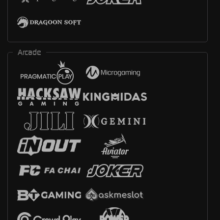
Arcade