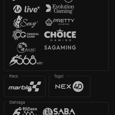
Race
Togel
Olahraga