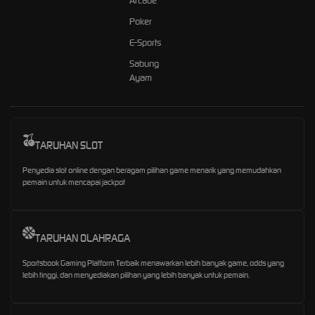
Arcade
Poker
E-Sports
Sabung
Ayam
TARUHAN SLOT
Penyedia slot online dengan beragam pilihan game menarik yang memudahkan
pemain untuk mencapai jackpot
TARUHAN OLAHRAGA
Sportsbook Gaming Platform Terbaik menawarkan lebih banyak game, odds yang
lebih tinggi, dan menyediakan pilihan yang lebih banyak untuk pemain.