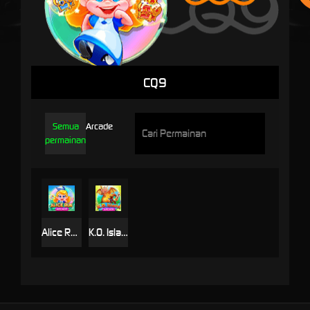
CQ9
Semua
Arcade
permainan
Alice Run
K.O. Island