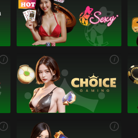
i
i
i
i