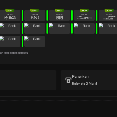
an tidak dapat diproses
Penarikan
Rata-rata 5 Menit