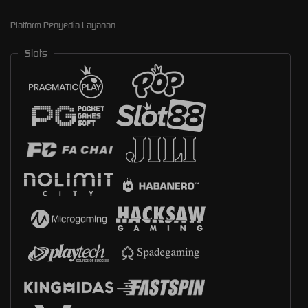
Platform Penyedia Layanan
Slots