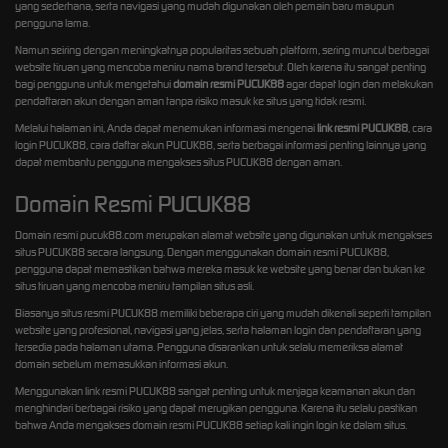
yang sederhana, serta navigasi yang mudah digunakan oleh pemain baru maupun
pengguna lama.
Namun seiring dengan meningkatnya popularitas sebuah platform, sering muncul berbagai
website tiruan yang mencoba meniru nama brand tersebut. Oleh karena itu sangat penting
bagi pengguna untuk mengetahui
domain resmi PUCUK88
agar dapat login dan melakukan
pendaftaran akun dengan aman tanpa risiko masuk ke situs yang tidak resmi.
Melalui halaman ini, Anda dapat menemukan informasi mengenai
link resmi PUCUK88
, cara
login PUCUK88, cara daftar akun PUCUK88, serta berbagai informasi penting lainnya yang
dapat membantu pengguna mengakses situs PUCUK88 dengan aman.
Domain Resmi PUCUK88
Domain resmi pucuk88.com merupakan alamat website yang digunakan untuk mengakses
situs PUCUK88 secara langsung. Dengan menggunakan domain resmi PUCUK88,
pengguna dapat memastikan bahwa mereka masuk ke website yang benar dan bukan ke
situs tiruan yang mencoba meniru tampilan situs asli.
Biasanya situs resmi PUCUK88 memiliki beberapa ciri yang mudah dikenali seperti tampilan
website yang profesional, navigasi yang jelas, serta halaman login dan pendaftaran yang
tersedia pada halaman utama. Pengguna disarankan untuk selalu memeriksa alamat
domain sebelum memasukkan informasi akun.
Menggunakan link resmi PUCUK88 sangat penting untuk menjaga keamanan akun dan
menghindari berbagai risiko yang dapat merugikan pengguna. Karena itu selalu pastikan
bahwa Anda mengakses domain resmi PUCUK88 setiap kali ingin login ke dalam situs.