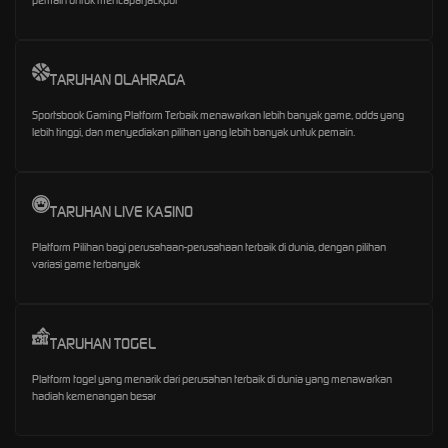
pemain untuk mencapai jackpot
TARUHAN OLAHRAGA
Sportsbook Gaming Platform Terbaik menawarkan lebih banyak game, odds yang
lebih tinggi, dan menyediakan pilihan yang lebih banyak untuk pemain.
TARUHAN LIVE KASINO
Platform Pilihan bagi perusahaan-perusahaan terbaik di dunia, dengan pilihan
variasi game terbanyak
TARUHAN TOGEL
Platform togel yang menarik dari perusahan terbaik di dunia yang menawarkan
hadiah kemenangan besar