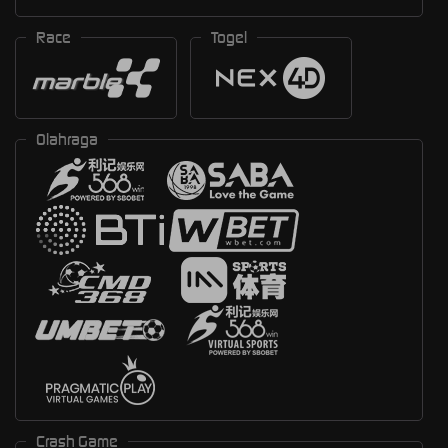
Race
Togel
Olahraga
Crash Game